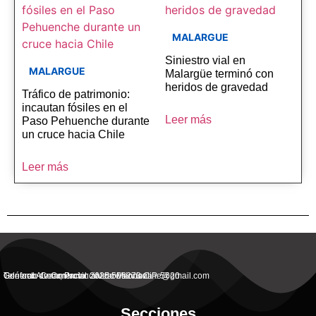
MALARGUE
Siniestro vial en
MALARGUE
Malargüe terminó con
heridos de gravedad
Tráfico de patrimonio:
incautan fósiles en el
Leer más
Paso Pehuenche durante
un cruce hacia Chile
Leer más
General Alvear, Provincial de Mendoza
Contacto Commercial: alvearvisionanline@gmail.com
Teléfono de Contacto: 2625 506273 C.P. 5620
Secciones