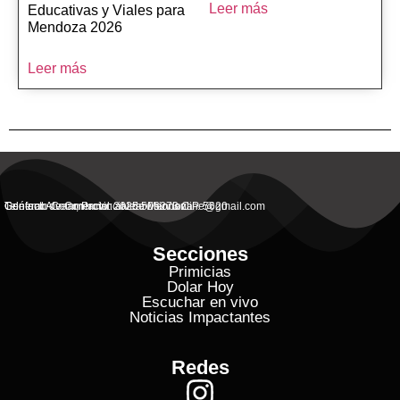
Leer más
Educativas y Viales para
Mendoza 2026
Leer más
General Alvear, Provincial de Mendoza
Contacto Commercial: alvearvisionanline@gmail.com
Teléfono de Contacto: 2625 506273 C.P. 5620
Secciones
Primicias
Dolar Hoy
Escuchar en vivo
Noticias Impactantes
Redes