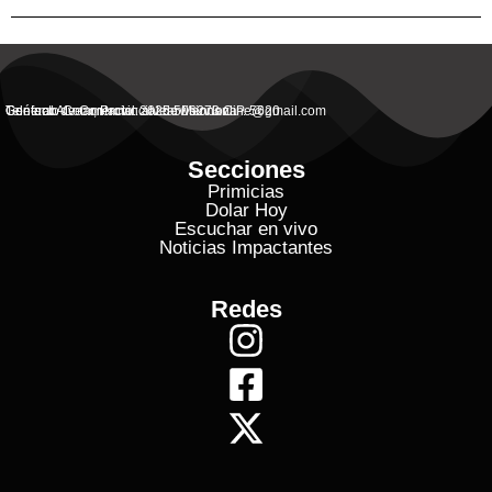
General Alvear, Provincial de Mendoza
Contacto Commercial: alvearvisionanline@gmail.com
Teléfono de Contacto: 2625 506273 C.P. 5620
Secciones
Primicias
Dolar Hoy
Escuchar en vivo
Noticias Impactantes
Redes