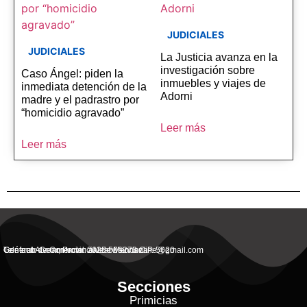
JUDICIALES
JUDICIALES
La Justicia avanza en la
investigación sobre
Caso Ángel: piden la
inmuebles y viajes de
inmediata detención de la
Adorni
madre y el padrastro por
“homicidio agravado”
Leer más
Leer más
General Alvear, Provincial de Mendoza
Contacto Commercial: alvearvisionanline@gmail.com
Teléfono de Contacto: 2625 506273 C.P. 5620
Secciones
Primicias