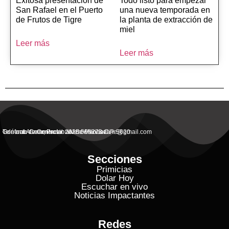
Exitosa presentación de
Todo listo para empezar
San Rafael en el Puerto
una nueva temporada en
de Frutos de Tigre
la planta de extracción de
miel
Leer más
Leer más
General Alvear, Provincial de Mendoza
Contacto Commercial: alvearvisionanline@gmail.com
Teléfono de Contacto: 2625 506273 C.P. 5620
Secciones
Primicias
Dolar Hoy
Escuchar en vivo
Noticias Impactantes
Redes