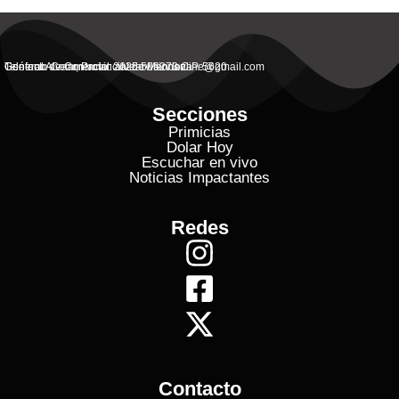
General Alvear, Provincial de Mendoza
Contacto Commercial: alvearvisionanline@gmail.com
Teléfono de Contacto: 2625 506273 C.P. 5620
Secciones
Primicias
Dolar Hoy
Escuchar en vivo
Noticias Impactantes
Redes
Contacto