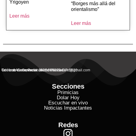
Yrigoyen
“Borges más allá del
orientalismo”
Leer más
Leer más
General Alvear, Provincial de Mendoza
Contacto Commercial: alvearvisionanline@gmail.com
Teléfono de Contacto: 2625 506273 C.P. 5620
Secciones
Primicias
Dolar Hoy
Escuchar en vivo
Noticias Impactantes
Redes