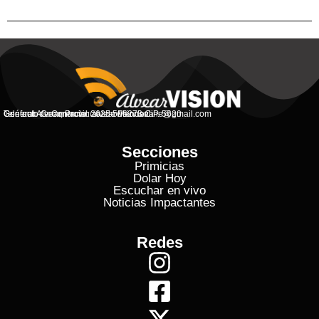
General Alvear, Provincial de Mendoza
Contacto Commercial: alvearvisionanline@gmail.com
Teléfono de Contacto: 2625 506273 C.P. 5620
Secciones
Primicias
Dolar Hoy
Escuchar en vivo
Noticias Impactantes
Redes