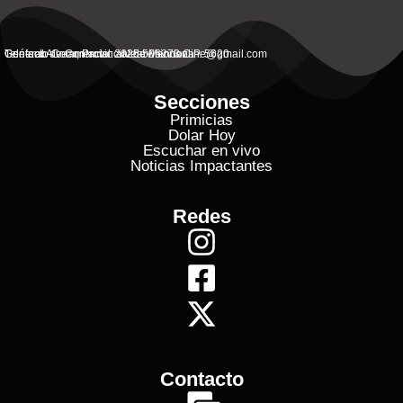
General Alvear, Provincial de Mendoza
Contacto Commercial: alvearvisionanline@gmail.com
Teléfono de Contacto: 2625 506273 C.P. 5620
Secciones
Primicias
Dolar Hoy
Escuchar en vivo
Noticias Impactantes
Redes
Contacto