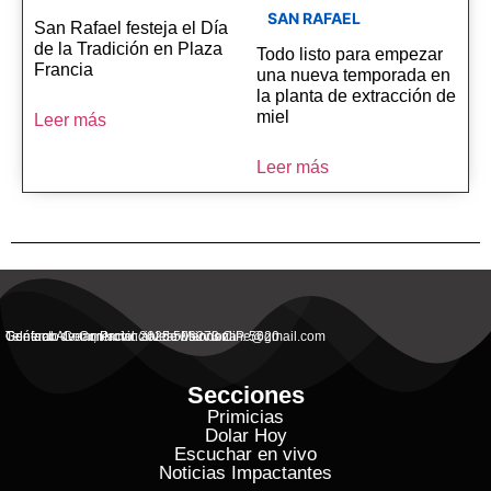
SAN RAFAEL
San Rafael festeja el Día
de la Tradición en Plaza
Todo listo para empezar
Francia
una nueva temporada en
la planta de extracción de
miel
Leer más
Leer más
General Alvear, Provincial de Mendoza
Contacto Commercial: alvearvisionanline@gmail.com
Teléfono de Contacto: 2625 506273 C.P. 5620
Secciones
Primicias
Dolar Hoy
Escuchar en vivo
Noticias Impactantes