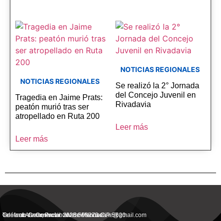
NOTICIAS REGIONALES
NOTICIAS REGIONALES
Se realizó la 2° Jornada
del Concejo Juvenil en
Tragedia en Jaime Prats:
Rivadavia
peatón murió tras ser
atropellado en Ruta 200
Leer más
Leer más
General Alvear, Provincial de Mendoza
Contacto Commercial: alvearvisionanline@gmail.com
Teléfono de Contacto: 2625 506273 C.P. 5620