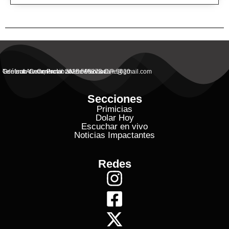
General Alvear, Provincial de Mendoza
Contacto Commercial: alvearvisionanline@gmail.com
Teléfono de Contacto: 2625 506273 C.P. 5620
Secciones
Primicias
Dolar Hoy
Escuchar en vivo
Noticias Impactantes
Redes