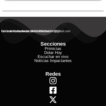
General Alvear, Provincial de Mendoza
Contacto Commercial: alvearvisionanline@gmail.com
Teléfono de Contacto: 2625 506273 C.P. 5620
Secciones
Primicias
Dolar Hoy
Escuchar en vivo
Noticias Impactantes
Redes