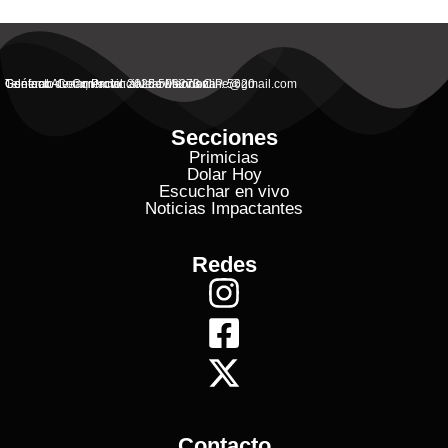
General Alvear, Provincial de Mendoza
Contacto Commercial: alvearvisionanline@gmail.com
Teléfono de Contacto: 2625 506273 C.P. 5620
Secciones
Primicias
Dolar Hoy
Escuchar en vivo
Noticias Impactantes
Redes
Contacto