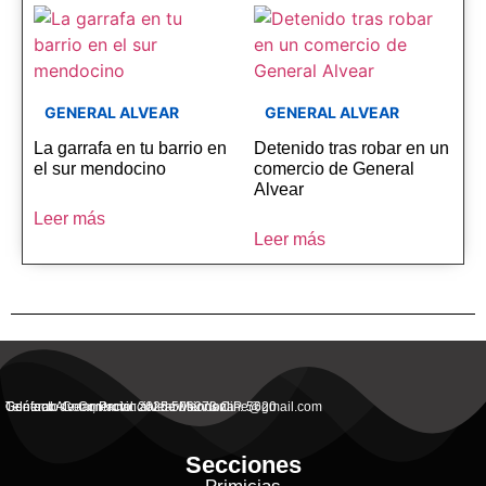
GENERAL ALVEAR
GENERAL ALVEAR
La garrafa en tu barrio en
Detenido tras robar en un
el sur mendocino
comercio de General
Alvear
Leer más
Leer más
General Alvear, Provincial de Mendoza
Contacto Commercial: alvearvisionanline@gmail.com
Teléfono de Contacto: 2625 506273 C.P. 5620
Secciones