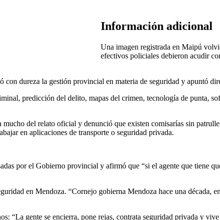
Información adicional
Una imagen registrada en Maipú volvió
efectivos policiales debieron acudir co
nó con dureza la gestión provincial en materia de seguridad y apuntó d
criminal, predicción del delito, mapas del crimen, tecnología de punta, 
ta mucho del relato oficial y denunció que existen comisarías sin patrull
abajar en aplicaciones de transporte o seguridad privada.
sadas por el Gobierno provincial y afirmó que “si el agente que tiene qu
 seguridad en Mendoza. “Cornejo gobierna Mendoza hace una década, ent
s: “La gente se encierra, pone rejas, contrata seguridad privada y vive