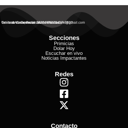
General Alvear, Provincial de Mendoza
Contacto Commercial: alvearvisionanline@gmail.com
Teléfono de Contacto: 2625 506273 C.P. 5620
Secciones
Primicias
Dolar Hoy
Escuchar en vivo
Noticias Impactantes
Redes
Contacto