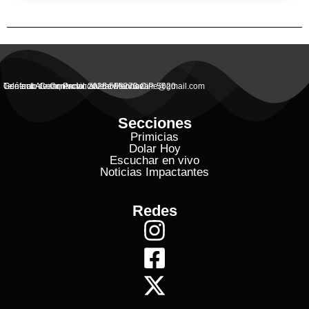
General Alvear, Provincial de Mendoza
Contacto Commercial: alvearvisionanline@gmail.com
Teléfono de Contacto: 2625 506273 C.P. 5620
Secciones
Primicias
Dolar Hoy
Escuchar en vivo
Noticias Impactantes
Redes