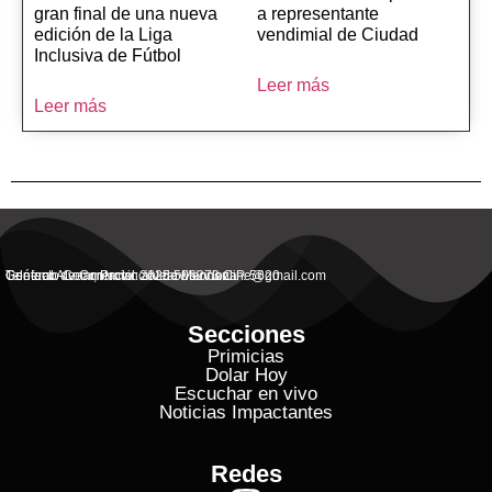
gran final de una nueva
a representante
edición de la Liga
vendimial de Ciudad
Inclusiva de Fútbol
Leer más
Leer más
General Alvear, Provincial de Mendoza
Contacto Commercial: alvearvisionanline@gmail.com
Teléfono de Contacto: 2625 506273 C.P. 5620
Secciones
Primicias
Dolar Hoy
Escuchar en vivo
Noticias Impactantes
Redes