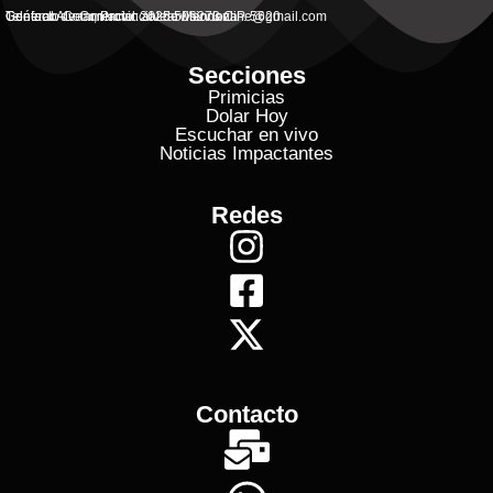
General Alvear, Provincial de Mendoza
Contacto Commercial: alvearvisionanline@gmail.com
Teléfono de Contacto: 2625 506273 C.P. 5620
Secciones
Primicias
Dolar Hoy
Escuchar en vivo
Noticias Impactantes
Redes
Contacto