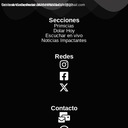
General Alvear, Provincial de Mendoza
Contacto Commercial: alvearvisionanline@gmail.com
Teléfono de Contacto: 2625 506273 C.P. 5620
Secciones
Primicias
Dolar Hoy
Escuchar en vivo
Noticias Impactantes
Redes
Contacto