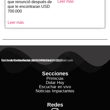
Leer más
que renunció después de
que le encontraran USD
700.000
Leer más
General Alvear, Provincial de Mendoza
Contacto Commercial: alvearvisionanline@gmail.com
Teléfono de Contacto: 2625 506273 C.P. 5620
Secciones
Primicias
Dolar Hoy
Escuchar en vivo
Noticias Impactantes
Redes