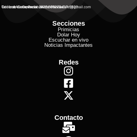
General Alvear, Provincial de Mendoza
Contacto Commercial: alvearvisionanline@gmail.com
Teléfono de Contacto: 2625 506273 C.P. 5620
Secciones
Primicias
Dolar Hoy
Escuchar en vivo
Noticias Impactantes
Redes
Contacto