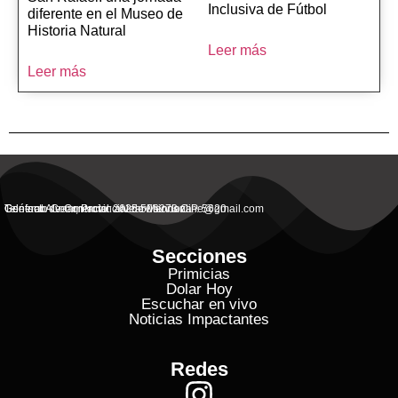
Inclusiva de Fútbol
diferente en el Museo de
Historia Natural
Leer más
Leer más
General Alvear, Provincial de Mendoza
Contacto Commercial: alvearvisionanline@gmail.com
Teléfono de Contacto: 2625 506273 C.P. 5620
Secciones
Primicias
Dolar Hoy
Escuchar en vivo
Noticias Impactantes
Redes