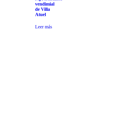
vendimial
de Villa
Atuel
Leer más