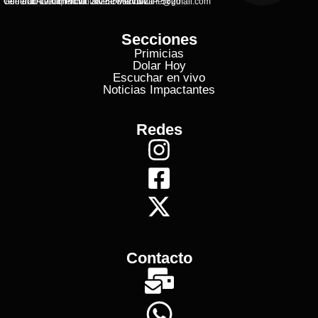
General Alvear, Provincial de Mendoza
Contacto Commercial: alvearvisionanline@gmail.com
Teléfono de Contacto: 2625 506273 C.P. 5620
Secciones
Primicias
Dolar Hoy
Escuchar en vivo
Noticias Impactantes
Redes
Contacto