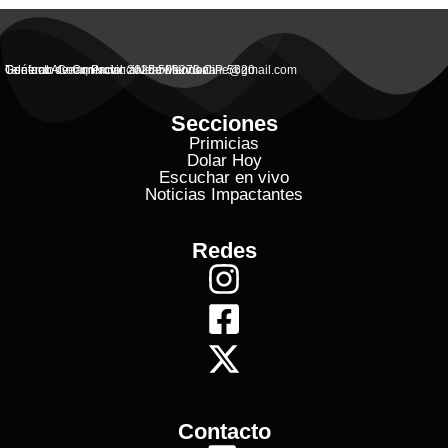
General Alvear, Provincial de Mendoza
Contacto Commercial: alvearvisionanline@gmail.com
Teléfono de Contacto: 2625 506273 C.P. 5620
Secciones
Primicias
Dolar Hoy
Escuchar en vivo
Noticias Impactantes
Redes
Contacto